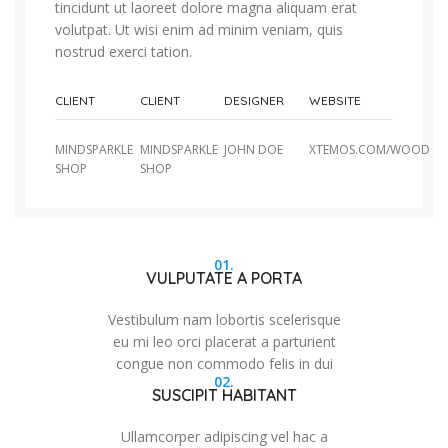
tincidunt ut laoreet dolore magna aliquam erat
volutpat. Ut wisi enim ad minim veniam, quis
nostrud exerci tation.
CLIENT
CLIENT
DESIGNER
WEBSITE
MINDSPARKLE
MINDSPARKLE
JOHN DOE
XTEMOS.COM/WOOD
SHOP
SHOP
01.
VULPUTATE A PORTA
Vestibulum nam lobortis scelerisque
eu mi leo orci placerat a parturient
congue non commodo felis in dui
02.
SUSCIPIT HABITANT
Ullamcorper adipiscing vel hac a